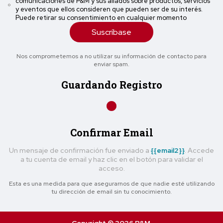
comunicaciones de P&M y sus aliados sobre productos, servicios
y eventos que ellos consideren que pueden ser de su interés.
Puede retirar su consentimiento en cualquier momento
Suscríbase
Nos comprometemos a no utilizar su información de contacto para
enviar spam.
Guardando Registro
Confirmar Email
Un mensaje de confirmación fue enviado a
{{email2}}
. Accede
a tu cuenta de email y haz clic en el botón para validar el
acceso.
Esta es una medida para que asegurarnos de que nadie esté utilizando
tu dirección de email sin tu conocimiento.
Copyright © 2026 P&M.