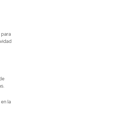
 para
ividad
e
de
s.
en la