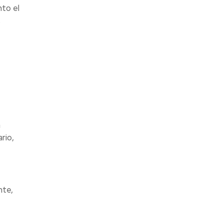
to el
,
a
rio,
nte,