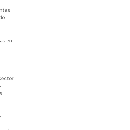
entes
ndo
as en
sector
s
de
e