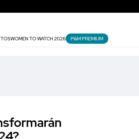
P&M PREMIUM
NTOS
WOMEN TO WATCH 2026
ansformarán
024?