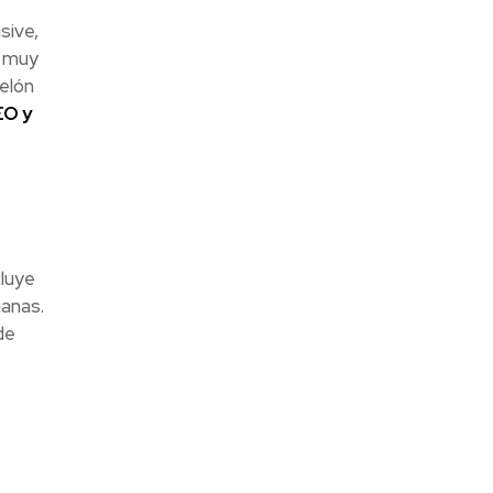
sive,
, muy
elón
EO y
cluye
ganas.
de