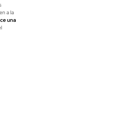
s
n a la
ice una
l