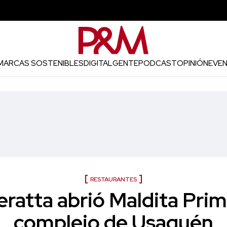
MARCAS SOSTENIBLES
DIGITAL
GENTE
PODCAST
OPINIÓN
EVE
RESTAURANTES
eratta abrió Maldita Prim
complejo de Usaquén