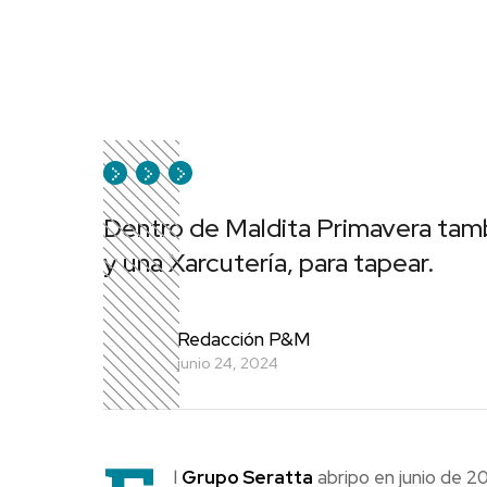
Dentro de Maldita Primavera tambi
y una Xarcutería, para tapear.
Redacción P&M
junio 24, 2024
l
Grupo Seratta
abripo en junio de 