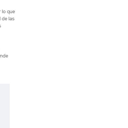
 lo que
 de las
s
,
onde