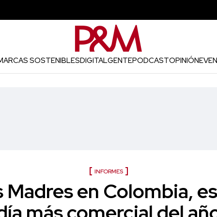
MARCAS SOSTENIBLES
DIGITAL
GENTE
PODCAST
OPINIÓN
EVE
INFORMES
as Madres en Colombia, e
día más comercial del añ