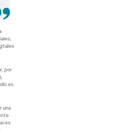
a
ales,
itales
r, por
,
llo es
r una
ente
paces
n