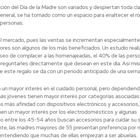
ación del Día de la Madre son variados y despiertan toda cl
neral, se ha tomado como un espacio para enaltecer el rol
 personas.
l mercado, pues las ventas se incrementan especialmente 
lores son algunos de los más beneficiados. Un estudio real
eo de complacer a las homenajeadas, el 40% de las pers
y preguntarles directamente qué desean en este día. Así mi
de este regalo se da con un periodo anticipado de una sema
 un mayor interés en el cuidado personal, pero dependiend
ás jóvenes tienen mayor interés por categorías asociadas 
ños más afinidad con dispositivos electrónicos y accesorios,
nen un mayor interés por los electrodomésticos y algunas
o entre los 45-54 años buscan accesorios para cuidar su s
nte, las madres mayores de 55 presentan preferencia por 
 entendiendo que muchas de ellas empiezan a ser abuelas.