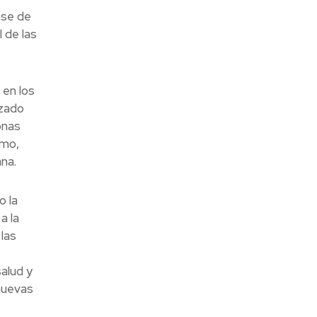
ase de
 de las
en los
izado
onas
smo,
na.
o la
a la
 las
alud y
nuevas