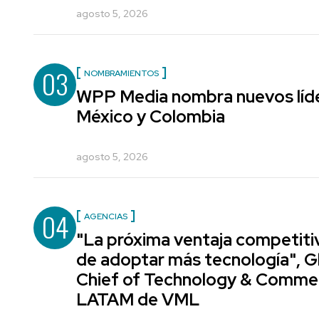
agosto 5, 2026
03
NOMBRAMIENTOS
WPP Media nombra nuevos líde
México y Colombia
agosto 5, 2026
04
AGENCIAS
"La próxima ventaja competiti
de adoptar más tecnología", G
Chief of Technology & Comme
LATAM de VML