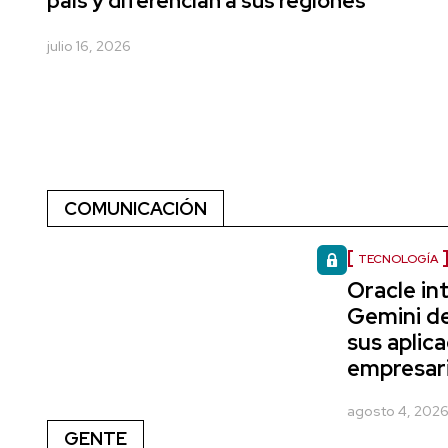
país y diferencian a sus regiones
julio 16, 2026
COMUNICACIÓN
TECNOLOGÍA
Oracle in
Gemini d
sus aplic
empresari
agosto 4, 202
GENTE