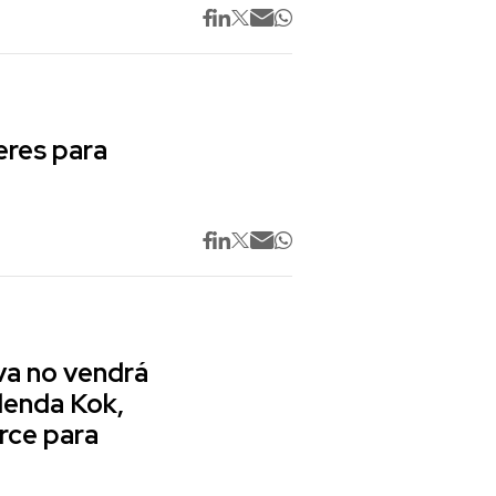
res para
va no vendrá
lenda Kok,
rce para