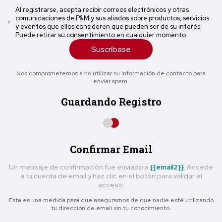
Al registrarse, acepta recibir correos electrónicos y otras
comunicaciones de P&M y sus aliados sobre productos, servicios
y eventos que ellos consideren que pueden ser de su interés.
Puede retirar su consentimiento en cualquier momento
Suscríbase
Nos comprometemos a no utilizar su información de contacto para
enviar spam.
Guardando Registro
Confirmar Email
Un mensaje de confirmación fue enviado a
{{email2}}
. Accede
a tu cuenta de email y haz clic en el botón para validar el
acceso.
Esta es una medida para que asegurarnos de que nadie esté utilizando
tu dirección de email sin tu conocimiento.