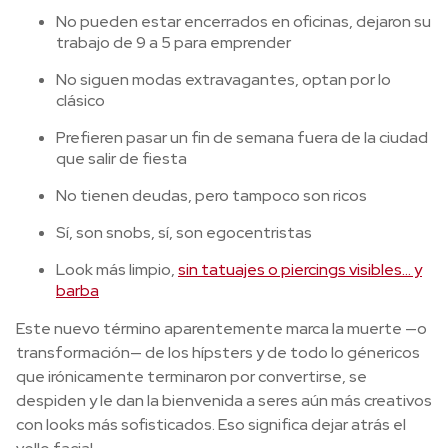
No pueden estar encerrados en oficinas, dejaron su
trabajo de 9 a 5 para emprender
No siguen modas extravagantes, optan por lo
clásico
Prefieren pasar un fin de semana fuera de la ciudad
que salir de fiesta
No tienen deudas, pero tampoco son ricos
Sí, son snobs, sí, son egocentristas
Look más limpio,
sin tatuajes o piercings visibles… y
barba
Este nuevo término aparentemente marca la muerte —o
transformación— de los hípsters y de todo lo génericos
que irónicamente terminaron por convertirse, se
despiden y le dan la bienvenida a seres aún más creativos
con looks más sofisticados. Eso significa dejar atrás el