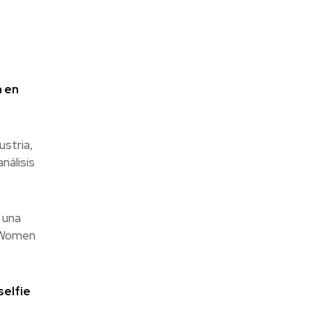
h en
ustria,
nálisis
 una
a Women
selfie