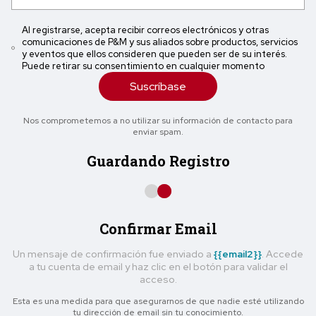
Al registrarse, acepta recibir correos electrónicos y otras
comunicaciones de P&M y sus aliados sobre productos, servicios
y eventos que ellos consideren que pueden ser de su interés.
Puede retirar su consentimiento en cualquier momento
Suscríbase
Nos comprometemos a no utilizar su información de contacto para
enviar spam.
Guardando Registro
Confirmar Email
Un mensaje de confirmación fue enviado a
{{email2}}
. Accede
a tu cuenta de email y haz clic en el botón para validar el
acceso.
Esta es una medida para que asegurarnos de que nadie esté utilizando
tu dirección de email sin tu conocimiento.