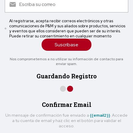
Al registrarse, acepta recibir correos electrónicos y otras
comunicaciones de P&M y sus aliados sobre productos, servicios
y eventos que ellos consideren que pueden ser de su interés.
Puede retirar su consentimiento en cualquier momento
Suscríbase
Nos comprometemos a no utilizar su información de contacto para
enviar spam.
Guardando Registro
Confirmar Email
Un mensaje de confirmación fue enviado a
{{email2}}
. Accede
a tu cuenta de email y haz clic en el botón para validar el
acceso.