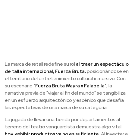
La marca de retail redefine su rol
al traer un espectáculo
de talla internacional, Fuerza Bruta,
posicionándose en
el territorio del entretenimiento cultural inmersivo. Con
su escenario
"Fuerza Bruta Wayra x Falabella",
la
narrativa previa de "viajar al fin del mundo" se tangibiliza
en un esfuerzo arquitectónico y escénico que desafía
las expectativas de una marca de su categoría.
La jugada de llevar una tienda por departamentos al
terreno del teatro vanguardista demuestra algo vital:
hoy, exhibir productos ya no es suficiente.
Al inyectar a