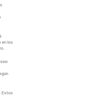
as
s
l
 en los
ro.
ssio
según
. Estos