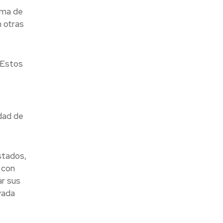
ema de
 otras
 Estos
idad de
stados,
 con
ar sus
vada