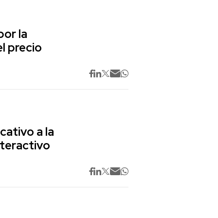
or la
l precio
cativo a la
nteractivo