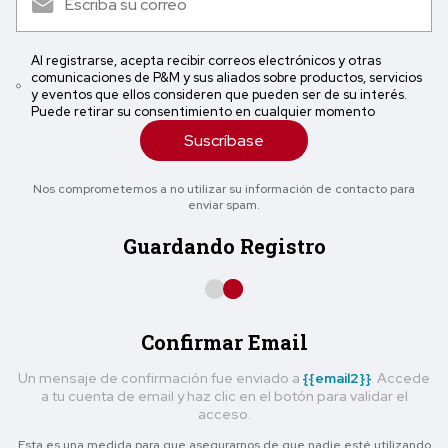
Al registrarse, acepta recibir correos electrónicos y otras
comunicaciones de P&M y sus aliados sobre productos, servicios
y eventos que ellos consideren que pueden ser de su interés.
Puede retirar su consentimiento en cualquier momento
Suscríbase
Nos comprometemos a no utilizar su información de contacto para
enviar spam.
Guardando Registro
Confirmar Email
Un mensaje de confirmación fue enviado a
{{email2}}
. Accede
a tu cuenta de email y haz clic en el botón para validar el
acceso.
Esta es una medida para que asegurarnos de que nadie esté utilizando