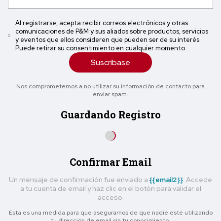
Al registrarse, acepta recibir correos electrónicos y otras
comunicaciones de P&M y sus aliados sobre productos, servicios
y eventos que ellos consideren que pueden ser de su interés.
Puede retirar su consentimiento en cualquier momento
Suscríbase
Nos comprometemos a no utilizar su información de contacto para
enviar spam.
Guardando Registro
Confirmar Email
Un mensaje de confirmación fue enviado a
{{email2}}
. Accede
a tu cuenta de email y haz clic en el botón para validar el
acceso.
Esta es una medida para que asegurarnos de que nadie esté utilizando
tu dirección de email sin tu conocimiento.