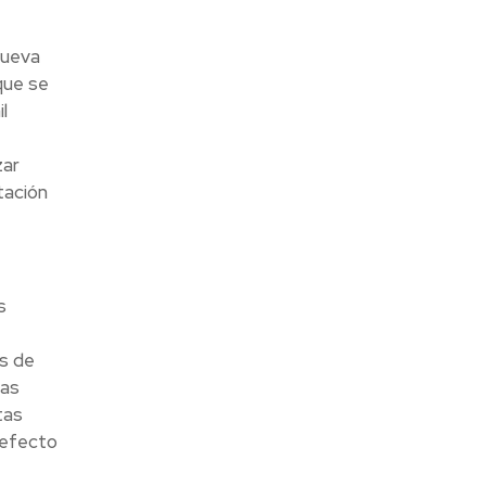
nueva
que se
l
zar
tación
s
as de
cas
tas
 efecto