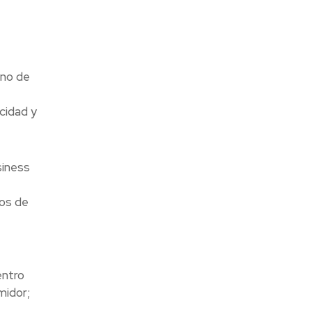
uno de
icidad y
siness
sos de
entro
midor;