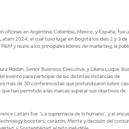
con oficinas en Argentina, Colombia, México, y España, fue 
atam 2024, el cual tuvo lugar en Bogotá los días 2 y 3 de
&M y reúne a los principales líderes del marketing, la publ
ura Roldán, Senior Business Executive, y Liliana Luque, Bu
l evento para participar de las distintas instancias de
los más de 30 conferencistas que profundizaron sobre ca
as que han permitido a las marcas superar sus objetivos de
ference Latam fue “La supremacía de lo humano”, y el encu
 Technology boosters; corazón, Mente y decisión del consu
idad; y Sostenibilidad, el reto ineludible.