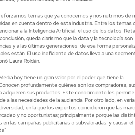
 reforzamos temas que ya conocemos y nos nutrimos de 
idas en cuenta dentro de esta industria. Entre los temas 
nar a la Inteligencia Artificial, el uso de los datos, Retai
conclusión, queda clarísimo que la data y la tecnología son
cias y a las últimas generaciones, de esa forma personali
les están. El uso ineficiente de datos lleva a una segmen
ionó Laura Roldán.
 Media hoy tiene un gran valor por el poder que tiene la
. Conocen profundamente quiénes son los compradores, su
a adquieren sus productos. Este conocimiento les permite
de a las necesidades de la audiencia. Por otro lado, en vari
 diversidad, en la que los expertos coincidieron que las mar
adeo y no oportunistas; principalmente porque las distin
en las campañas publicitarias o subvaloradas, y causar el
te”