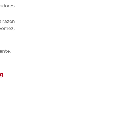
midores
a razón
 Gómez,
ente,
ng