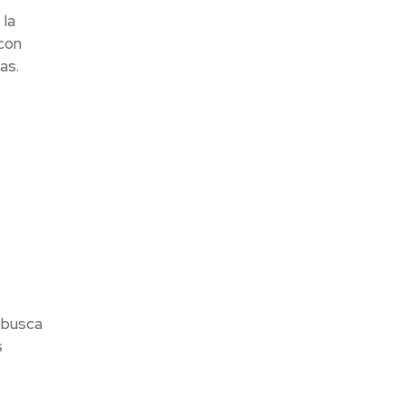
 la
con
as.
 busca
s