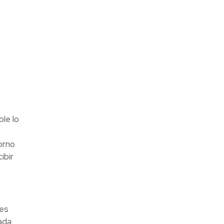
le lo
orno
ibir
 es
ada