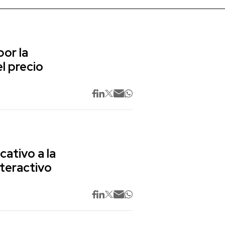
or la
l precio
cativo a la
nteractivo