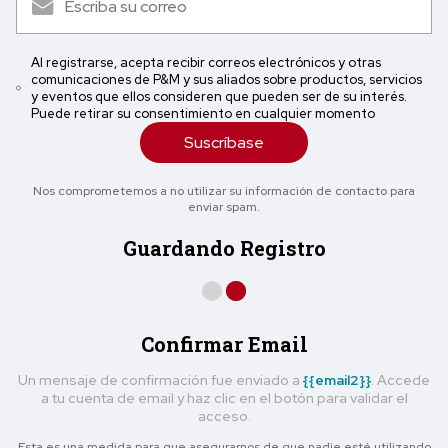
Al registrarse, acepta recibir correos electrónicos y otras
comunicaciones de P&M y sus aliados sobre productos, servicios
y eventos que ellos consideren que pueden ser de su interés.
Puede retirar su consentimiento en cualquier momento
Suscríbase
Nos comprometemos a no utilizar su información de contacto para
enviar spam.
Guardando Registro
Confirmar Email
Un mensaje de confirmación fue enviado a
{{email2}}
. Accede
a tu cuenta de email y haz clic en el botón para validar el
acceso.
Esta es una medida para que asegurarnos de que nadie esté utilizando