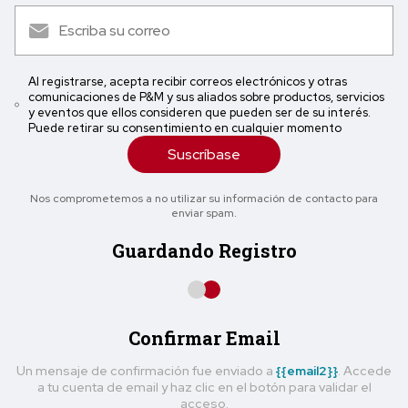
Al registrarse, acepta recibir correos electrónicos y otras
comunicaciones de P&M y sus aliados sobre productos, servicios
y eventos que ellos consideren que pueden ser de su interés.
Puede retirar su consentimiento en cualquier momento
Suscríbase
Nos comprometemos a no utilizar su información de contacto para
enviar spam.
Guardando Registro
Confirmar Email
Un mensaje de confirmación fue enviado a
{{email2}}
. Accede
a tu cuenta de email y haz clic en el botón para validar el
acceso.