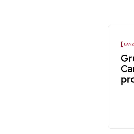
LANZ
Gr
Ca
pr