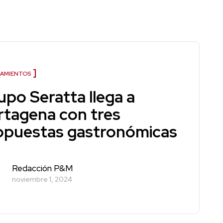
AMIENTOS
upo Seratta llega a
rtagena con tres
opuestas gastronómicas
Redacción P&M
noviembre 1, 2024