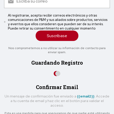
Al registrarse, acepta recibir correos electrónicos y otras
comunicaciones de P&M y sus aliados sobre productos, servicios
y eventos que ellos consideren que pueden ser de su interés.
Puede retirar su consentimiento en cualquier momento
Suscríbase
Nos comprometemos a no utilizar su información de contacto para
enviar spam.
Guardando Registro
Confirmar Email
Un mensaje de confirmación fue enviado a
{{email2}}
. Accede
a tu cuenta de email y haz clic en el botón para validar el
acceso.
Esta es una medida para que asegurarnos de que nadie esté utilizando