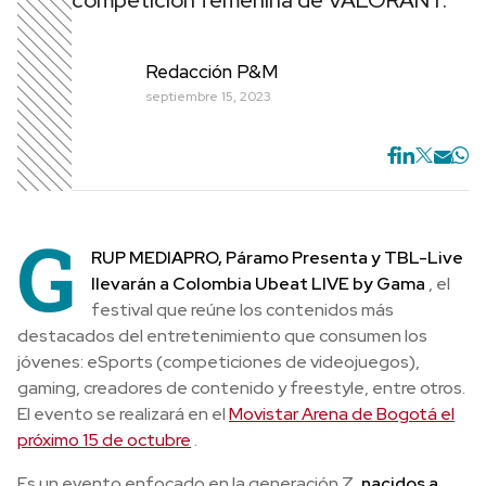
competición femenina de VALORANT.
Redacción P&M
septiembre 15, 2023
G
RUP MEDIAPRO, Páramo Presenta y TBL-Live
llevarán a Colombia Ubeat LIVE by Gama
, el
festival que reúne los contenidos más
destacados del entretenimiento que consumen los
jóvenes: eSports (competiciones de videojuegos),
gaming, creadores de contenido y freestyle, entre otros.
El evento se realizará en el
Movistar Arena de Bogotá el
próximo 15 de octubre
.
Es un evento enfocado en la generación Z,
nacidos a