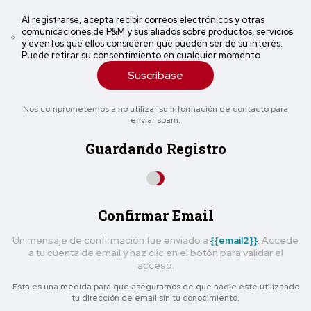
Al registrarse, acepta recibir correos electrónicos y otras
comunicaciones de P&M y sus aliados sobre productos, servicios
y eventos que ellos consideren que pueden ser de su interés.
Puede retirar su consentimiento en cualquier momento
Suscríbase
Nos comprometemos a no utilizar su información de contacto para
enviar spam.
Guardando Registro
Confirmar Email
Un mensaje de confirmación fue enviado a
{{email2}}
. Accede
a tu cuenta de email y haz clic en el botón para validar el
acceso.
Esta es una medida para que asegurarnos de que nadie esté utilizando
tu dirección de email sin tu conocimiento.