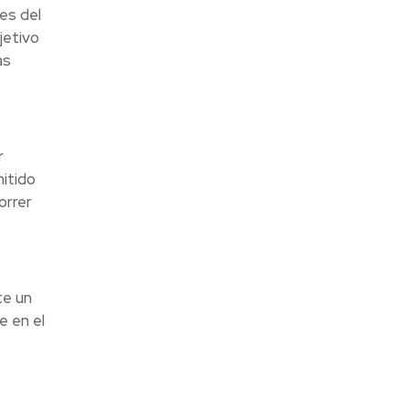
es del
jetivo
as
r
itido
orrer
te un
e en el