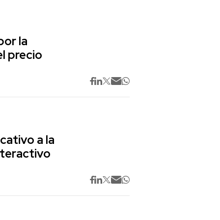
or la
l precio
cativo a la
nteractivo