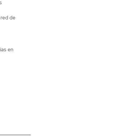
s
 red de
ías en