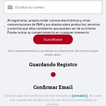
Al registrarse, acepta recibir correos electrónicos y otras
comunicaciones de P&M y sus aliados sobre productos, servicios
y eventos que ellos consideren que pueden ser de su interés.
Puede retirar su consentimiento en cualquier momento
Suscríbase
Nos comprometemos a no utilizar su información de contacto para
enviar spam.
Guardando Registro
Confirmar Email
Un mensaje de confirmación fue enviado a
{{email2}}
. Accede
a tu cuenta de email y haz clic en el botón para validar el
acceso.