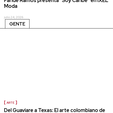
Faride Ramos presenta "Soy Caribe" en IXEL
Moda
julio 24, 2026
GENTE
ARTE
Del Guaviare a Texas: El arte colombiano de