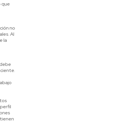
o que
s
ción no
les. Al
e la
 debe
ciente.
rabajo
rtos
perfil
iones
 tienen