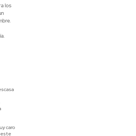
a los
un
mbre.
a.
 escasa
n
a
uy caro
 este