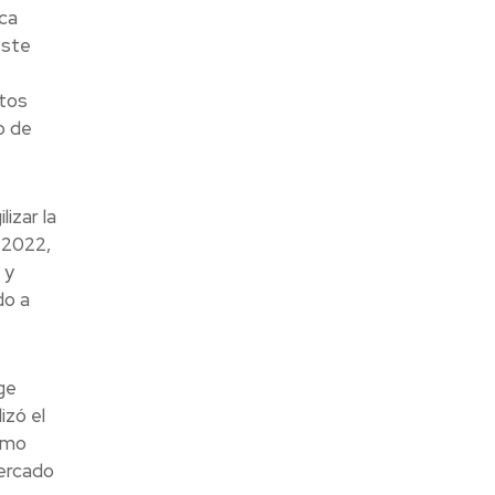
ca
este
ntos
o de
izar la
 2022,
 y
do a
ge
izó el
como
mercado