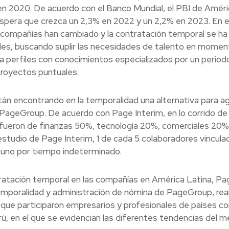
en 2020. De acuerdo con el Banco Mundial, el PBI de Améri
espera que crezca un 2,3% en 2022 y un 2,2% en 2023. En 
s compañías han cambiado y la contratación temporal se ha
ades, buscando suplir las necesidades de talento en mome
a perfiles con conocimientos especializados por un period
proyectos puntuales.
n encontrando en la temporalidad una alternativa para agil
 PageGroup. De acuerdo con Page Interim, en lo corrido de
fueron de finanzas 50%, tecnología 20%, comerciales 20%
studio de Page Interim, 1 de cada 5 colaboradores vincula
 uno por tiempo indeterminado.
ratación temporal en las compañías en América Latina, Pa
emporalidad y administración de nómina de PageGroup, real
l que participaron empresarios y profesionales de países 
erú, en el que se evidencian las diferentes tendencias del 