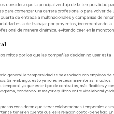
s considera que la principal ventaja de la temporalidad par
es para comenzar una carrera profesional o para volver de 
a puerta de entrada a multinacionales y compañías de reno
alidad es la de trabajar por proyectos, incrementando la
rofesional de manera dinámica, evitando caer en la monotoní
ral
rios mitos por los que las compañías deciden no usar esta
r lo general, la temporalidad se ha asociado con empleos de
arios. Sin embargo, esto ya no es necesariamente así, muchos
 temporal, ya que este tipo de contratos, más flexibles y co
nograma, brindando un mayor equilibrio entre vida laboral y vid
presas consideran que tener colaboradores temporales es m
tante tener en cuenta cuál es la relación costo-beneficio. En