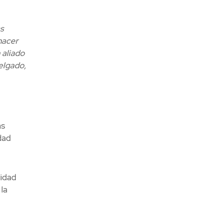
s
hacer
 aliado
elgado,
as
dad
lidad
la