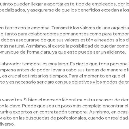
ánto pueden llegar a aportar este tipo de empleados, por l
pecializados, y asegurarse de que los beneficios excedan a lo
tanto con la empresa. Transmitir los valores de una organiza
ierto tanto para colaboradores permanentes como para tempora
s deben asegurarse de que sus valores estén alineados a los d
más natural. Asimismo, si existe la posibilidad de quedar como
munique de forma clara, ya que esto puede ser un aliciente.
olaborador temporal es muy largo. Es cierto que toda persona
mpresa antes de poder llevar a cabo sus tareas de manera efi
 es crucial optimizar los tiempos. Para el momento en que el
to y es necesario ser claro con sus objetivos y los modos de t
s vacantes. Si bien el mercado laboral muestra escasez de cie
 son la clave. Puede que sea un poco más complejo encontrar el 
ecurrir a expertos en contratación temporal. Asimismo, en ocas
r alto en las búsquedas de profesionales, cuando en realidad
diverso.