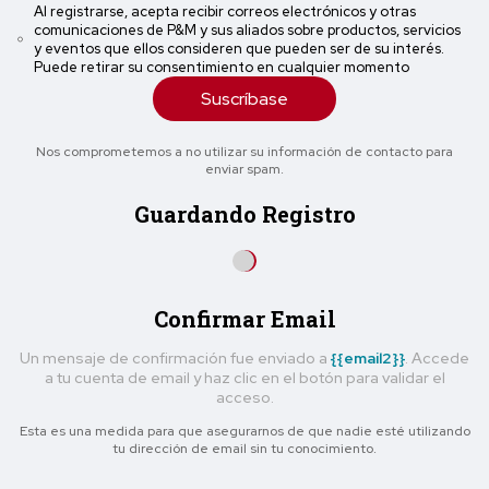
Al registrarse, acepta recibir correos electrónicos y otras
comunicaciones de P&M y sus aliados sobre productos, servicios
y eventos que ellos consideren que pueden ser de su interés.
Puede retirar su consentimiento en cualquier momento
Suscríbase
Nos comprometemos a no utilizar su información de contacto para
enviar spam.
Guardando Registro
Confirmar Email
Un mensaje de confirmación fue enviado a
{{email2}}
. Accede
a tu cuenta de email y haz clic en el botón para validar el
acceso.
Esta es una medida para que asegurarnos de que nadie esté utilizando
tu dirección de email sin tu conocimiento.