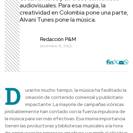
audiovisuales. Para esa magia, la
creatividad en Colombia pone una parte,
Alvani Tunes pone la música.
Redacción P&M
diciembre 15, 2022
D
urante mucho tiempo, la música ha facilitado la
creación de contenido comercial y publicitario
impactante. La mayoría de campañas icónicas
probablemente han contado con la fuerza impulsora de
la música para ser más efectivas. Esa misma importancia
tienen las productoras y bibliotecas musicales a la hora
de enriquecer los procesos creativos y cumplir el objetivo