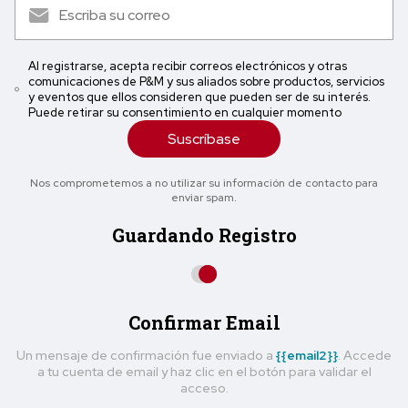
Al registrarse, acepta recibir correos electrónicos y otras
comunicaciones de P&M y sus aliados sobre productos, servicios
y eventos que ellos consideren que pueden ser de su interés.
Puede retirar su consentimiento en cualquier momento
Suscríbase
Nos comprometemos a no utilizar su información de contacto para
enviar spam.
Guardando Registro
Confirmar Email
Un mensaje de confirmación fue enviado a
{{email2}}
. Accede
a tu cuenta de email y haz clic en el botón para validar el
acceso.