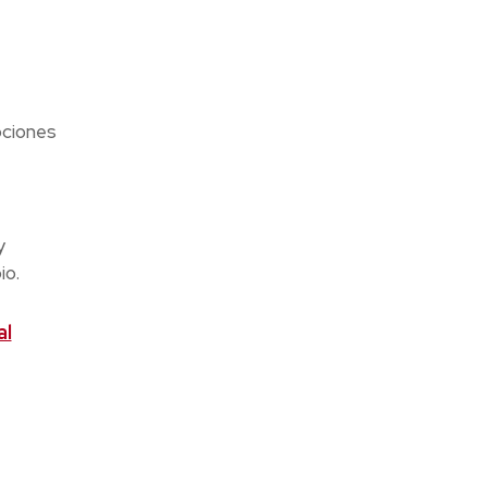
pciones
y
io.
al