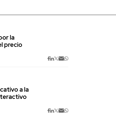
or la
l precio
cativo a la
nteractivo