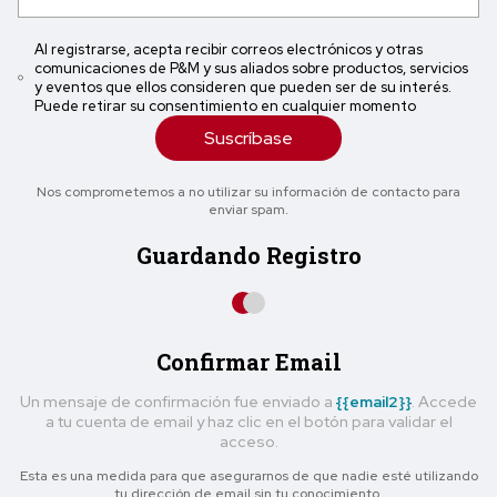
Al registrarse, acepta recibir correos electrónicos y otras
comunicaciones de P&M y sus aliados sobre productos, servicios
y eventos que ellos consideren que pueden ser de su interés.
Puede retirar su consentimiento en cualquier momento
Suscríbase
Nos comprometemos a no utilizar su información de contacto para
enviar spam.
Guardando Registro
Confirmar Email
Un mensaje de confirmación fue enviado a
{{email2}}
. Accede
a tu cuenta de email y haz clic en el botón para validar el
acceso.
Esta es una medida para que asegurarnos de que nadie esté utilizando
tu dirección de email sin tu conocimiento.