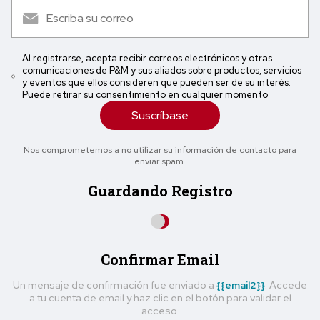
Al registrarse, acepta recibir correos electrónicos y otras
comunicaciones de P&M y sus aliados sobre productos, servicios
y eventos que ellos consideren que pueden ser de su interés.
Puede retirar su consentimiento en cualquier momento
Suscríbase
Nos comprometemos a no utilizar su información de contacto para
enviar spam.
Guardando Registro
Confirmar Email
Un mensaje de confirmación fue enviado a
{{email2}}
. Accede
a tu cuenta de email y haz clic en el botón para validar el
acceso.