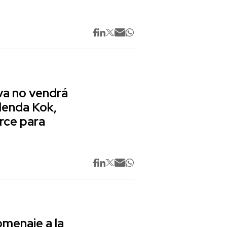
va no vendrá
lenda Kok,
rce para
omenaje a la