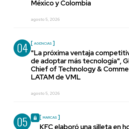
México y Colombia
agosto 5, 2026
04
AGENCIAS
"La próxima ventaja competiti
de adoptar más tecnología", G
Chief of Technology & Comme
LATAM de VML
agosto 5, 2026
05
MARCAS
KFC elaboró una silleta en h