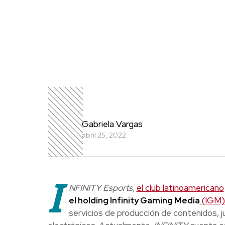
Gabriela Vargas
abril 25, 2022
I
NFINITY Esports
,
el club latinoamericano
el holding
Infinity Gaming Media
(IGM)
servicios de producción de contenidos, j