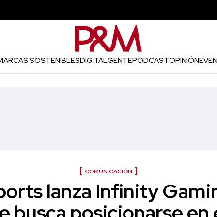
MARCAS SOSTENIBLES
DIGITAL
GENTE
PODCAST
OPINIÓN
EVE
COMUNICACIÓN
sports lanza Infinity Gami
e busca posicionarse en