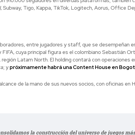
n 910.000 seguidores en diverdas plataformas; también 
, Subway, Tigo, Kappa, TikTok, Logitech, Aorus, Office De
aboradores, entre jugadores y staff, que se desempeñan e
FIFA, cuya principal figura es el colombiano
Sebastián Ort
, región Latam North. El holding contará con operaciones 
a; y
próximamente habrá una Content House en Bogo
alcance de la mano de sus nuevos socios, con oficinas en 
onsolidamos la construcción del universo de juegos má