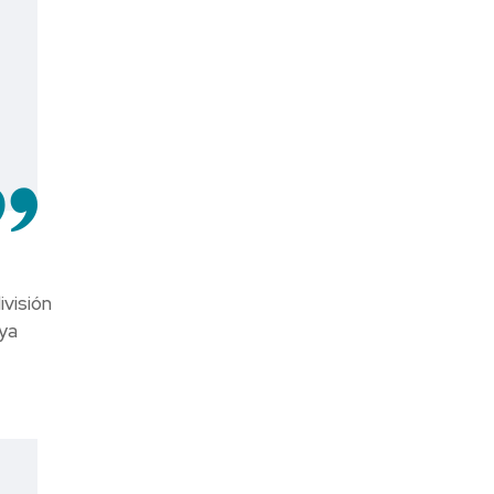
visión
ya