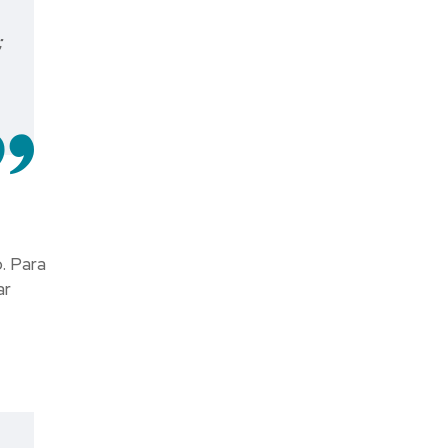
;
. Para
ar