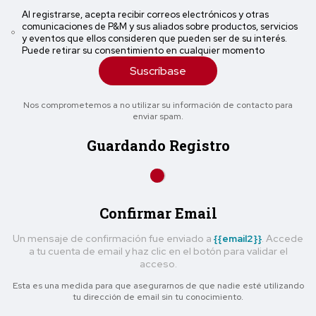
Al registrarse, acepta recibir correos electrónicos y otras
comunicaciones de P&M y sus aliados sobre productos, servicios
y eventos que ellos consideren que pueden ser de su interés.
Puede retirar su consentimiento en cualquier momento
Suscríbase
Nos comprometemos a no utilizar su información de contacto para
enviar spam.
Guardando Registro
Confirmar Email
Un mensaje de confirmación fue enviado a
{{email2}}
. Accede
a tu cuenta de email y haz clic en el botón para validar el
acceso.
Esta es una medida para que asegurarnos de que nadie esté utilizando
tu dirección de email sin tu conocimiento.