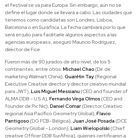
el festival se va para Europa. Sin embargo, aún no se
define el lugar donde se llevará a cabo. Las ciudades que
tenemos como candidatas son Londres, Lisboa,
Barcelona o en Suráfrica. La fecha cambiará por lo que
será en julio para facilitarle algunos aspectos a las
agencias europeas», aseguró Mauricio Rodríguez,
director de Fice.
Fueron más de 90 jurados de alto nivel, de los 5
continentes, entre otros:
Michael Chao
(Dir. de
marketing Walmart China),
GuanHin Tay
(Regional
Executive Creative director y director creativo mundial
para JWT),
Luis Miguel Messianu
(CEO and founder of
ALMA DDB – U.S.A),
Fernando Vega Olmos
(CEO and
founder de Pic Nic),
Daniel Comar
(Director Creativo
regional Asia Pacífico Geometry Global),
Flavio
Pantigoso
(DG FCB- Bélgica),
Juan José Posada
(DCE
Geometry Global – London),
Liam Wielopolski
(Chief
creative Officer DDB SurÁfrica), quienes certificaron a