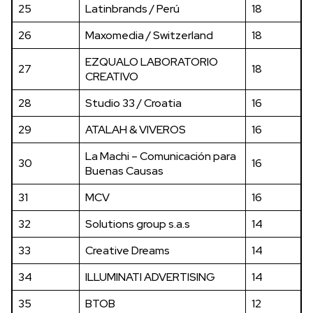
25
Latinbrands / Perú
18
26
Maxomedia / Switzerland
18
EZQUALO LABORATORIO
27
18
CREATIVO
28
Studio 33 / Croatia
16
29
ATALAH & VIVEROS
16
La Machi – Comunicación para
30
16
Buenas Causas
31
MCV
16
32
Solutions group s.a.s
14
33
Creative Dreams
14
34
ILLUMINATI ADVERTISING
14
35
BTOB
12