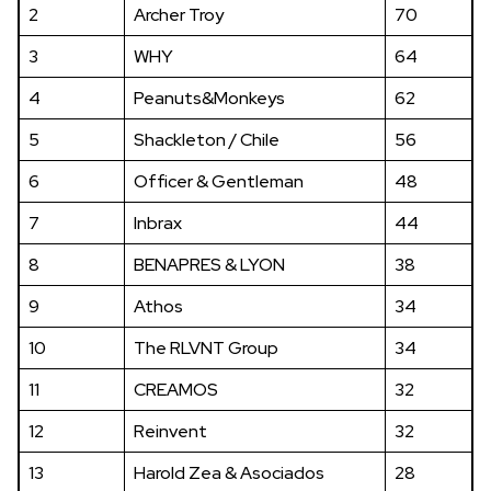
2
Archer Troy
70
3
WHY
64
4
Peanuts&Monkeys
62
5
Shackleton / Chile
56
6
Officer & Gentleman
48
7
Inbrax
44
8
BENAPRES & LYON
38
9
Athos
34
10
The RLVNT Group
34
11
CREAMOS
32
12
Reinvent
32
13
Harold Zea & Asociados
28