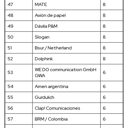
47
MATE
8
48
Avión de papel
8
49
Dávila P&M
8
50
Slogan
8
51
Bsur / Netherland
8
52
Dolphink
8
WE DO communication GmbH
53
6
GWA
54
Amen argentina
6
55
Gurdulich
6
56
Clap! Comunicaciones
6
57
BRM / Colombia
6