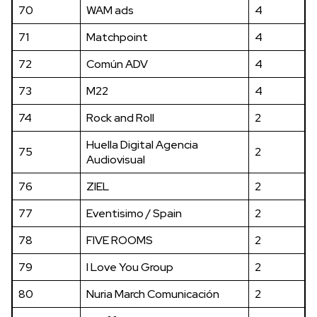
70
WAM ads
4
71
Matchpoint
4
72
Común ADV
4
73
M22
4
74
Rock and Roll
2
Huella Digital Agencia
75
2
Audiovisual
76
ZIEL
2
77
Eventisimo / Spain
2
78
FIVE ROOMS
2
79
I Love You Group
2
80
Nuria March Comunicación
2