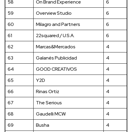
58
On Brand Experience
6
59
Overview Studio
6
60
Milagro and Partners
6
61
22squared / U.S.A.
6
62
Marcas&Mercados
4
63
Galanés Publicidad
4
64
GOOD CREATIVOS
4
65
Y2D
4
66
Rinas Ortiz
4
67
The Serious
4
68
Gaudelli MCW
4
69
Busha
4