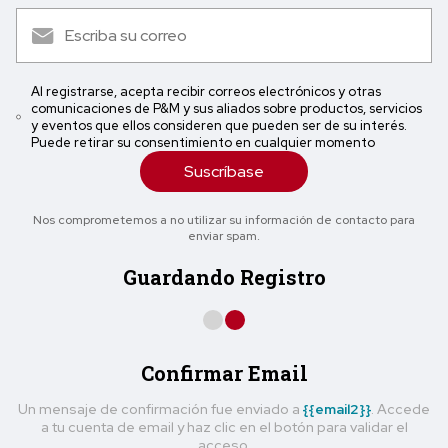
Al registrarse, acepta recibir correos electrónicos y otras
comunicaciones de P&M y sus aliados sobre productos, servicios
y eventos que ellos consideren que pueden ser de su interés.
Puede retirar su consentimiento en cualquier momento
Suscríbase
Nos comprometemos a no utilizar su información de contacto para
enviar spam.
Guardando Registro
Confirmar Email
Un mensaje de confirmación fue enviado a
{{email2}}
. Accede
a tu cuenta de email y haz clic en el botón para validar el
acceso.