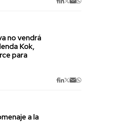
va no vendrá
lenda Kok,
rce para
omenaje a la