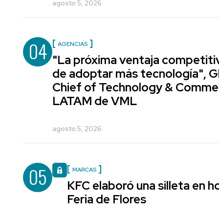
agosto 5, 2026
04
AGENCIAS
"La próxima ventaja competiti
de adoptar más tecnología", G
Chief of Technology & Comme
LATAM de VML
agosto 5, 2026
05
MARCAS
KFC elaboró una silleta en h
Feria de Flores