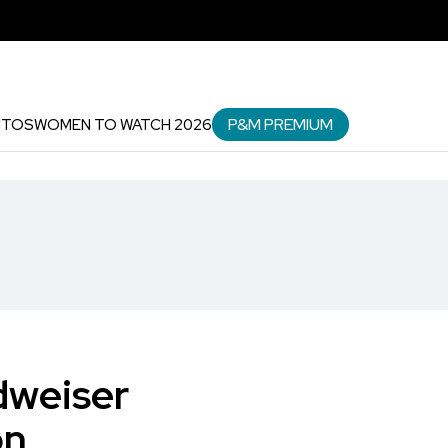
P&M PREMIUM
NTOS
WOMEN TO WATCH 2026
udweiser
ón