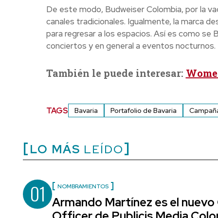
De este modo, Budweiser Colombia, por la vacu
canales tradicionales. Igualmente, la marca d
para regresar a los espacios. Así es como se
conciertos y en general a eventos nocturnos.
También le puede interesar:
Women 
TAGS
Bavaria
Portafolio de Bavaria
Campaña
LO MÁS
LEÍDO
01
NOMBRAMIENTOS
Armando Martínez es el nuevo
Officer de Publicis Media Col