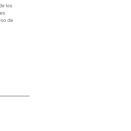
de los
les
eso de