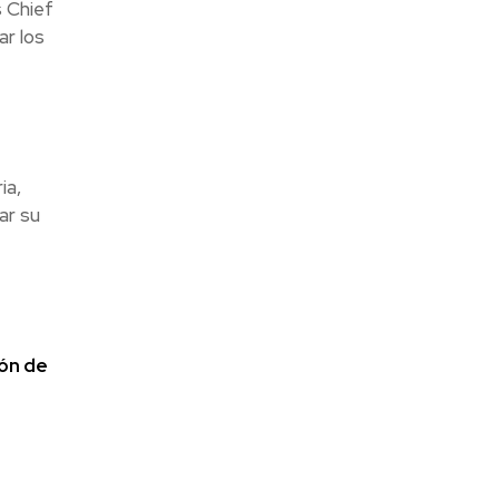
s Chief
ar los
ia,
ar su
ión de