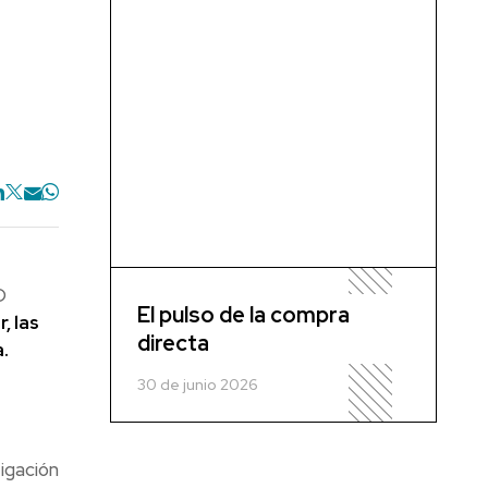
O
El pulso de la compra
, las
directa
.
30 de junio 2026
igación