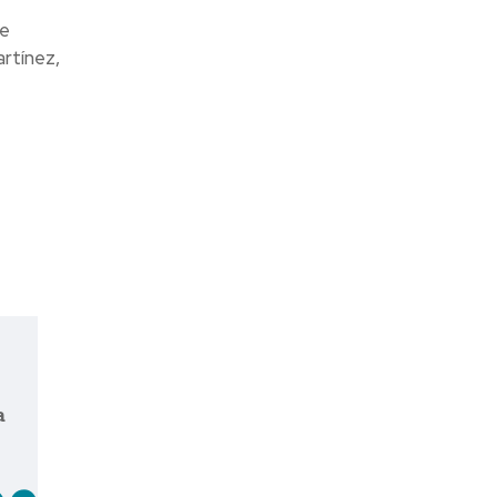
de
rtínez,
a