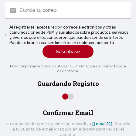
Al registrarse, acepta recibir correos electrónicos y otras
comunicaciones de P&M y sus aliados sobre productos, servicios
y eventos que ellos consideren que pueden ser de su interés.
Puede retirar su consentimiento en cualquier momento
Suscríbase
Nos comprometemos a no utilizar su información de contacto para
enviar spam.
Guardando Registro
Confirmar Email
Un mensaje de confirmación fue enviado a
{{email2}}
. Accede
a tu cuenta de email y haz clic en el botón para validar el
acceso.