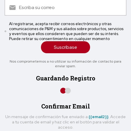
Al registrarse, acepta recibir correos electrónicos y otras
comunicaciones de P&M y sus aliados sobre productos, servicios
y eventos que ellos consideren que pueden ser de su interés.
Puede retirar su consentimiento en cualquier momento
Suscríbase
Nos comprometemos a no utilizar su información de contacto para
enviar spam.
Guardando Registro
Confirmar Email
Un mensaje de confirmación fue enviado a
{{email2}}
. Accede
a tu cuenta de email y haz clic en el botón para validar el
acceso.