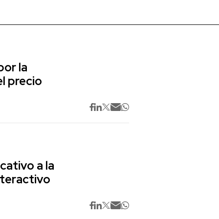
or la
l precio
cativo a la
nteractivo