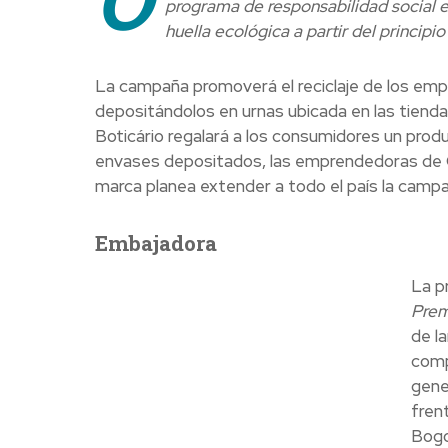
programa de responsabilidad social em
huella ecológica a partir del princip
La campaña promoverá el reciclaje de los emp
depositándolos en urnas ubicada en las tiend
Boticário regalará a los consumidores un prod
envases depositados, las emprendedoras de O 
marca planea extender a todo el país la campañ
Embajadora
La p
Pre
de la
comp
gene
fren
Bogo