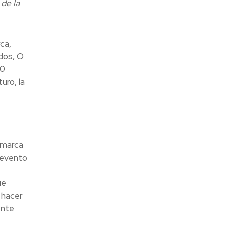
 de la
ca,
dos, O
10
uro, la
 marca
 evento
ue
 hacer
ente