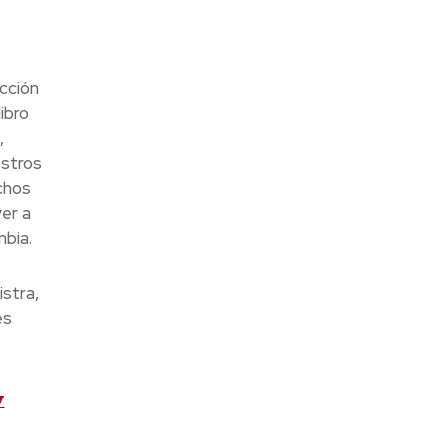
cción
ibro
,
estros
chos
er a
mbia.
stra,
és
y