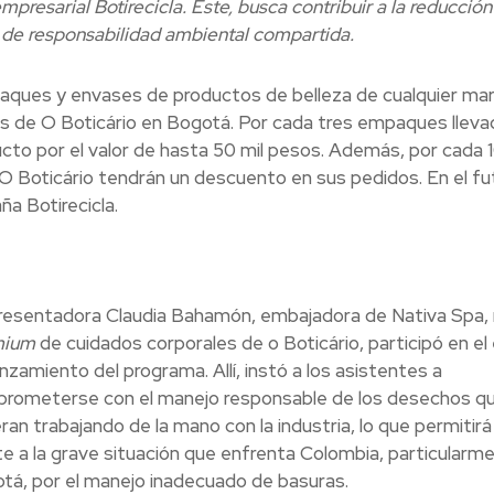
presarial Botirecicla. Este, busca contribuir a la reducción
io de responsabilidad ambiental compartida.
aques y envases de productos de belleza de cualquier mar
as de O Boticário en Bogotá. Por cada tres empaques lleva
ucto por el valor de hasta 50 mil pesos. Además, por cada 
Boticário tendrán un descuento en sus pedidos. En el fut
a Botirecicla.
resentadora Claudia Bahamón, embajadora de Nativa Spa,
mium
de cuidados corporales de o Boticário, participó en el
nzamiento del programa. Allí, instó a los asistentes a
rometerse con el manejo responsable de los desechos q
ran trabajando de la mano con la industria, lo que permitirá
te a la grave situación que enfrenta Colombia, particularm
tá, por el manejo inadecuado de basuras.