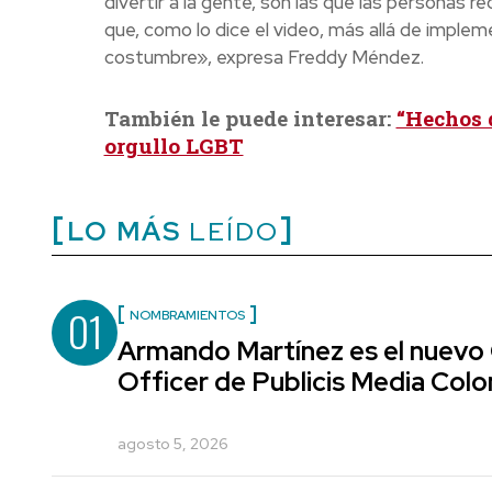
divertir a la gente, son las que las personas 
que, como lo dice el video, más allá de implem
costumbre», expresa Freddy Méndez.
También le puede interesar:
“Hechos 
orgullo LGBT
LO MÁS
LEÍDO
01
NOMBRAMIENTOS
Armando Martínez es el nuevo
Officer de Publicis Media Col
agosto 5, 2026