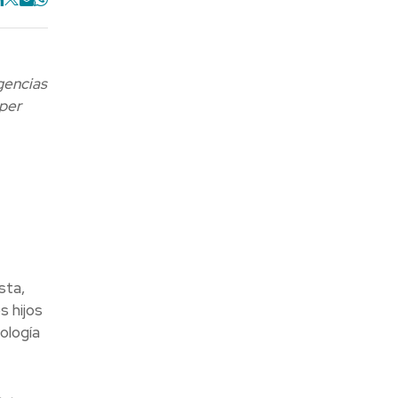
gencias
mper
sta,
s hijos
ología