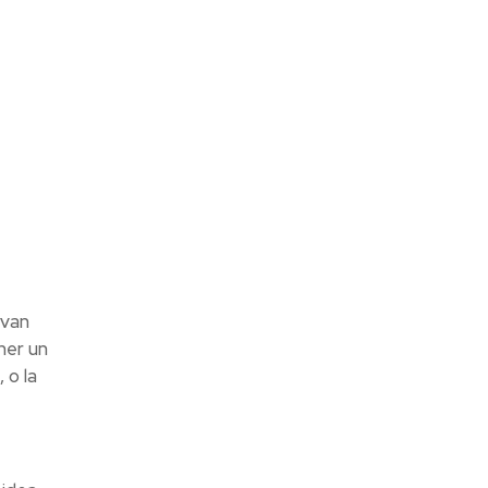
 van
ner un
 o la