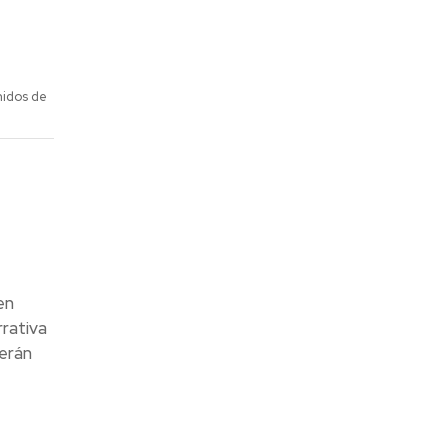
nidos de
en
rativa
serán