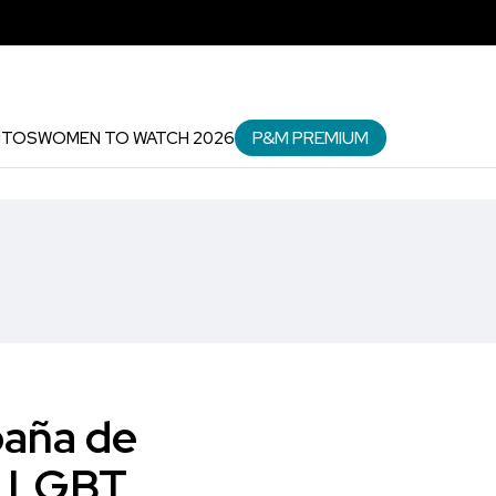
P&M PREMIUM
NTOS
WOMEN TO WATCH 2026
paña de
lo LGBT