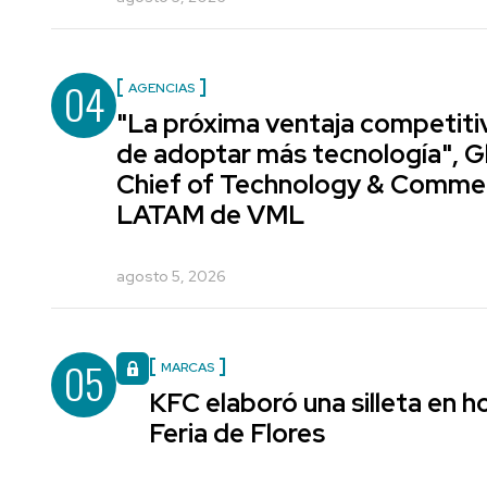
04
AGENCIAS
"La próxima ventaja competiti
de adoptar más tecnología", G
Chief of Technology & Comme
LATAM de VML
agosto 5, 2026
05
MARCAS
KFC elaboró una silleta en h
Feria de Flores