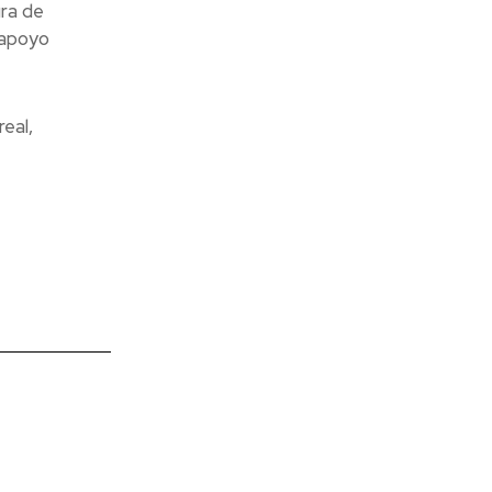
ura de
 apoyo
eal,