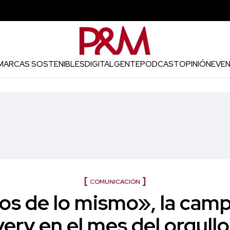
MARCAS SOSTENIBLES
DIGITAL
GENTE
PODCAST
OPINIÓN
EVE
COMUNICACIÓN
s de lo mismo», la cam
ery en el mes del orgul