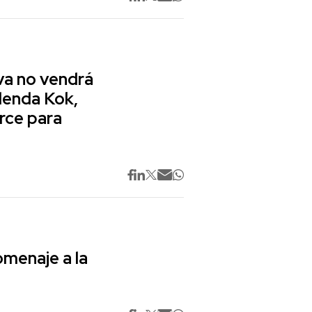
va no vendrá
lenda Kok,
rce para
omenaje a la