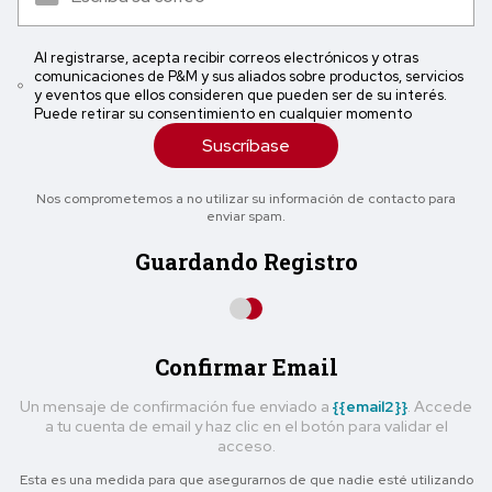
Al registrarse, acepta recibir correos electrónicos y otras
comunicaciones de P&M y sus aliados sobre productos, servicios
y eventos que ellos consideren que pueden ser de su interés.
Puede retirar su consentimiento en cualquier momento
Suscríbase
Nos comprometemos a no utilizar su información de contacto para
enviar spam.
Guardando Registro
Confirmar Email
Un mensaje de confirmación fue enviado a
{{email2}}
. Accede
a tu cuenta de email y haz clic en el botón para validar el
acceso.
Esta es una medida para que asegurarnos de que nadie esté utilizando