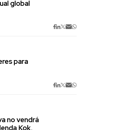
ual global
res para
va no vendrá
lenda Kok,