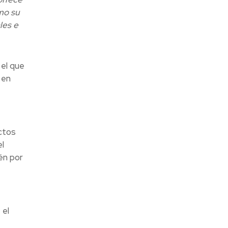
mo su
les e
 el que
 en
ctos
l
én por
 el