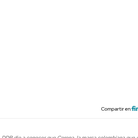
Compartir en:
n, DDB dio a conocer que Corona, la marca colombiana que 