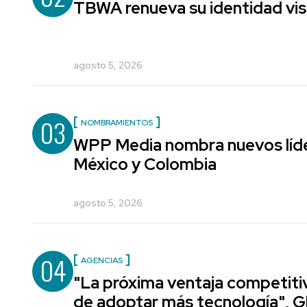
TBWA renueva su identidad vis
agosto 5, 2026
03
NOMBRAMIENTOS
WPP Media nombra nuevos líde
México y Colombia
agosto 5, 2026
04
AGENCIAS
"La próxima ventaja competiti
de adoptar más tecnología", G