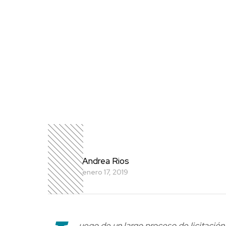
Andrea Rios
enero 17, 2019
uego de un largo proceso de licitació