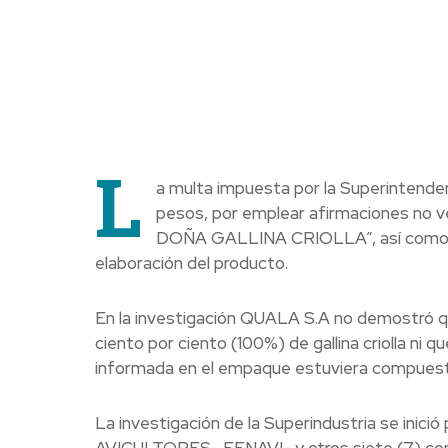
L
a multa impuesta por la Superintende
pesos, por emplear afirmaciones no v
DOÑA GALLINA CRIOLLA”, así como resp
elaboración del producto.
En la investigación QUALA S.A no demostr
ciento por ciento (100%) de gallina criolla ni q
informada en el empaque estuviera compuesto d
La investigación de la Superindustria se in
AVICULTORES- FENAVI- y otros siete (7) consu