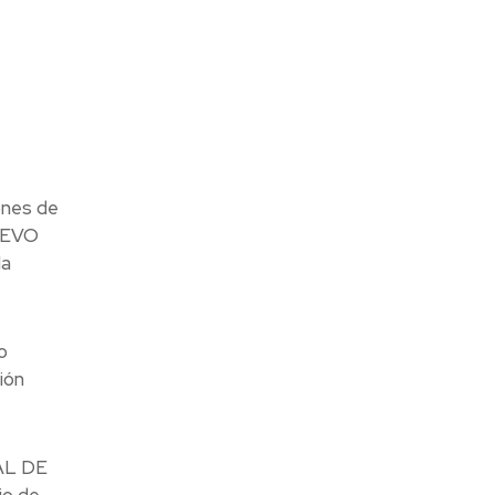
ones de
NUEVO
la
o
ión
NAL DE
io de