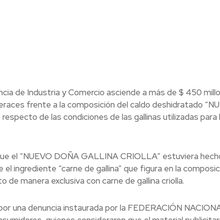
ncia de Industria y Comercio asciende a más de $ 450 mill
eraces frente a la composición del caldo deshidratado “
ecto de las condiciones de las gallinas utilizadas para 
ó que el “NUEVO DOÑA GALLINA CRIOLLA” estuviera hech
ue el ingrediente “carne de gallina” que figura en la composic
e manera exclusiva con carne de gallina criolla.
ició por una denuncia instaurada por la FEDERACIÓN NACIO
midores, quienes consideraron que el material publicitar