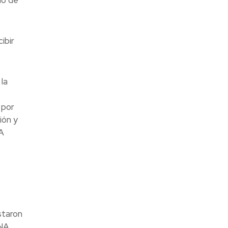
ibir
la
por
ión y
A
taron
INA