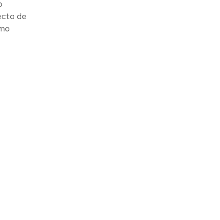
o
ecto de
ómo