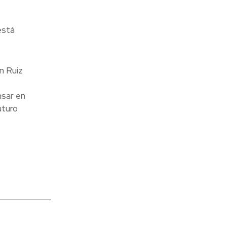
está
n Ruiz
nsar en
uturo