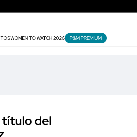
P&M PREMIUM
NTOS
WOMEN TO WATCH 2026
título del
z