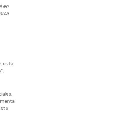
l en
arca
e, está
”,
iales,
lementa
este