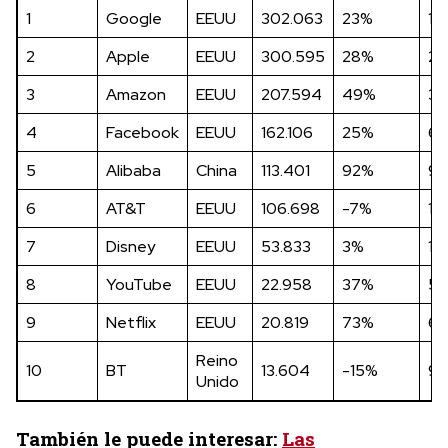
1
Google
EEUU
302.063
23%
1
2
Apple
EEUU
300.595
28%
2
3
Amazon
EEUU
207.594
49%
3
4
Facebook
EEUU
162.106
25%
6
5
Alibaba
China
113.401
92%
9
6
AT&T
EEUU
106.698
-7%
10
7
Disney
EEUU
53.833
3%
19
8
YouTube
EEUU
22.958
37%
51
9
Netflix
EEUU
20.819
73%
61
Reino
10
BT
13.604
-15%
9
Unido
También le puede interesar:
Las