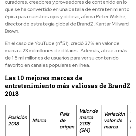
curadores, creadores y proveedores de contenido en lo
que se ha convertido en una batalla de entretenimiento
épica para nuestros ojos y oídos», afirma Peter Walshe,
director de estrategia global de BrandZ, Kantar Millward
Brown.
En el caso de YouTube (n°51), creció 37% en valor de
marca a 23 mil millones de dólares . Además, atrae a más
de 1,5 mil millones de usuarios para ver su contenido
favorito en canales populares en línea.
Las 10 mejores marcas de
entretenimiento más valiosas de BrandZ
2018
Valor de
País
Variación
To
Posición
marca
Marca
de
valor de
Ra
2018
2018
origen
marca
Mu
($M)