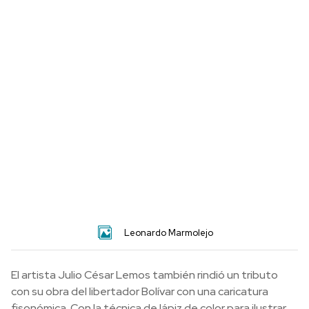
Leonardo Marmolejo
El artista Julio César Lemos también rindió un tributo
con su obra del libertador Bolívar con una caricatura
fisonómica. Con la técnica de lápiz de color para ilustrar.