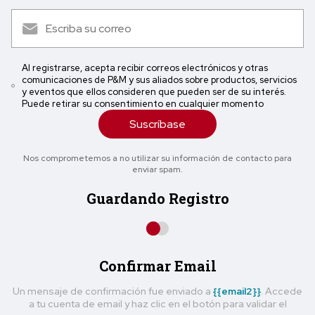
Al registrarse, acepta recibir correos electrónicos y otras
comunicaciones de P&M y sus aliados sobre productos, servicios
y eventos que ellos consideren que pueden ser de su interés.
Puede retirar su consentimiento en cualquier momento
Suscríbase
Nos comprometemos a no utilizar su información de contacto para
enviar spam.
Guardando Registro
Confirmar Email
Un mensaje de confirmación fue enviado a
{{email2}}
. Accede
a tu cuenta de email y haz clic en el botón para validar el