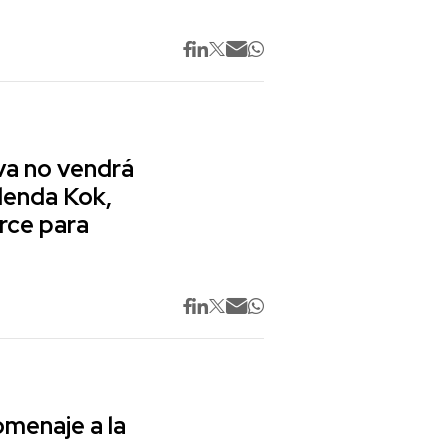
va no vendrá
lenda Kok,
rce para
omenaje a la