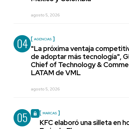
agosto 5, 2026
04
AGENCIAS
"La próxima ventaja competiti
de adoptar más tecnología", G
Chief of Technology & Comme
LATAM de VML
agosto 5, 2026
05
MARCAS
KFC elaboró una silleta en h