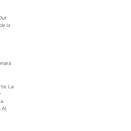
Out
de la
s
enará
rte. La
r
za
 Al