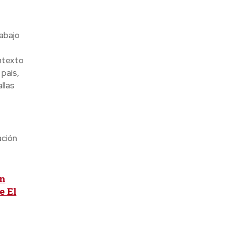
abajo
ntexto
país,
llas
ación
an
e El