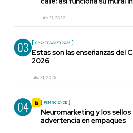
calle: así funciona su mural i
julio 31, 2026
03
CMO TRACKER 2026
Estas son las enseñanzas del
2026
julio 31, 2026
04
P&M SCIENCE
Neuromarketing y los sellos
advertencia en empaques