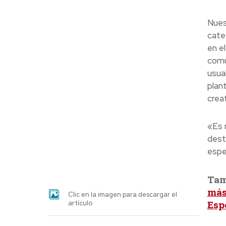
Nues
cate
en el
comu
usua
plan
creat
«Es 
dest
espe
Tam
más
Clic en la imagen para descargar el
Esp
artículo