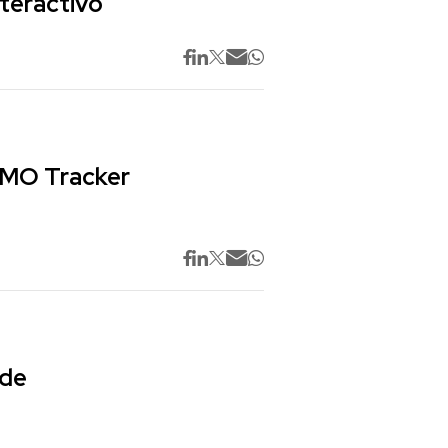
nteractivo
 CMO Tracker
 de